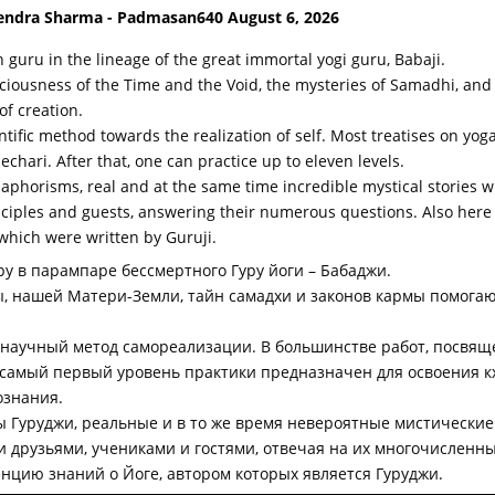
th guru in the lineage of the great immortal yogi guru, Babaji.
sciousness of the Time and the Void, the mysteries of Samadhi, a
f creation.
ntific method towards the realization of self. Most treatises on yog
hechari. After that, one can practice up to eleven levels.
i’s aphorisms, real and at the same time incredible mystical stori
isciples and guests, answering their numerous questions. Also here
which were written by Guruji.
уру в парампаре бессмертного Гуру йоги – Бабаджи.
ы, нашей Матери-Земли, тайн самадхи и законов кармы помога
 научный метод самореализации. В большинстве работ, посвя
 самый первый уровень практики предназначен для освоения кх
ознания.
 Гуруджи, реальные и в то же время невероятные мистические
 друзьями, учениками и гостями, отвечая на их многочисленны
нцию знаний о Йоге, автором которых является Гуруджи.