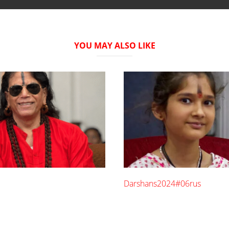
YOU MAY ALSO LIKE
Darshans2024#06rus