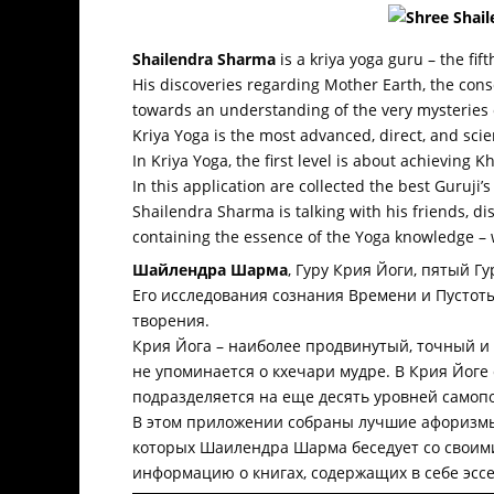
Shailendra Sharma
is a kriya yoga guru – the fif
His discoveries regarding Mother Earth, the con
towards an understanding of the very mysteries o
Kriya Yoga is the most advanced, direct, and scie
In Kriya Yoga, the first level is about achieving K
In this application are collected the best Guruj
Shailendra Sharma is talking with his friends, d
containing the essence of the Yoga knowledge – 
Шайлендра Шарма
, Гуру Крия Йоги, пятый Г
Его исследования сознания Времени и Пустот
творения.
Крия Йога – наиболее продвинутый, точный и
не упоминается о кхечари мудре. В Крия Йоге
подразделяется на еще десять уровней самоп
В этом приложении собраны лучшие афоризмы
которых Шаилендра Шарма беседует со своими
информацию о книгах, содержащих в себе эссе