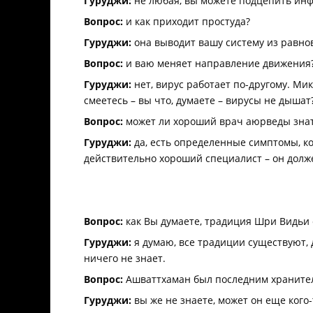
Гуруджи:
не любая, вы можете подцепить инфе
Вопрос:
и как приходит простуда?
Гуруджи:
она выводит вашу систему из равнов
Вопрос:
и ваю меняет направление движения
Гуруджи:
нет, вирус работает по-другому. Ми
смеетесь – вы что, думаете – вирусы не дышат
Вопрос:
может ли хороший врач аюрведы знат
Гуруджи:
да, есть определенные симптомы, кот
действительно хороший специалист – он долже
Вопрос:
как Вы думаете, традиция Шри Видьи 
Гуруджи:
я думаю, все традиции существуют, 
ничего не знает.
Вопрос:
Ашваттхаман был последним хранител
Гуруджи:
вы же не знаете, может он еще кого-