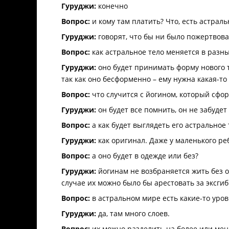
Гуруджи:
конечно
Вопрос:
и кому там платить? Что, есть астрал
Гуруджи:
говорят, что бы ни было пожертвова
Вопрос:
как астральное тело меняется в разн
Гуруджи:
оно будет принимать форму нового 
так как оно бесформенно – ему нужна какая-т
Вопрос:
что случится с йогином, который сфо
Гуруджи:
он будет все помнить, он не забудет
Вопрос:
а как будет выглядеть его астральное 
Гуруджи:
как оригинал. Даже у маленького ре
Вопрос:
а оно будет в одежде или без?
Гуруджи:
йогинам не возбраняется жить без о
случае их можно было бы арестовать за эксги
Вопрос:
в астральном мире есть какие-то уров
Гуруджи:
да, там много слоев.
Вопрос:
их можно разделить на более или мен