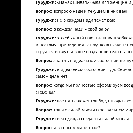
Гуруджи:
«Намах Шивая» была для женщин и 
Вопрос:
вопрос о нади и текущем в них ваю
Гуруджи:
не в каждом нади течет ваю
Вопрос:
в каждом нади – свой ваю?
Гуруджи:
это обычный ваю. Главная проблема в
и поэтому привидения так жутко выглядят: не
струится воздух, и ваше воздушное тело стано
Вопрос:
значит, в идеальном состоянии воздух
Гуруджи:
в идеальном состоянии – да. Сейчас
самом деле нет.
Вопрос:
когда мы полностью сформируем воздуш
стороны?
Гуруджи:
все пять элементов будут в одинако
Вопрос:
только силой мысли в астральном мир
Гуруджи:
вся одежда создается силой мысли: 
Вопрос:
и в тонком мире тоже?