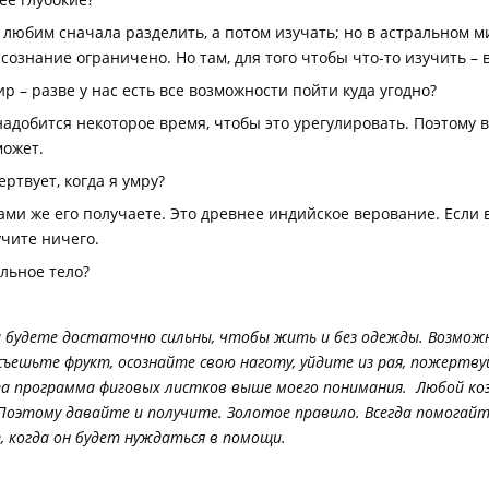
 любим сначала разделить, а потом изучать; но в астральном ми
сознание ограничено. Но там, для того чтобы что-то изучить – 
 – разве у нас есть все возможности пойти куда угодно?
адобится некоторое время, чтобы это урегулировать. Поэтому в
может.
ртвует, когда я умру?
ми же его получаете. Это древнее индийское верование. Если в
учите ничего.
альное тело?
ы будете достаточно сильны, чтобы жить и без одежды. Возможно
съешьте фрукт, осознайте свою наготу, уйдите из рая, пожертву
а программа фиговых листков выше моего понимания. Любой козе
. Поэтому давайте и получите. Золотое правило. Всегда помогай
, когда он будет нуждаться в помощи.