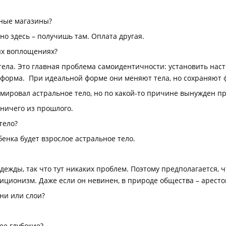
ьные магазины?
но здесь – получишь там. Оплата другая.
ых воплощениях?
тела. Это главная проблема самоидентичности: установить нас
о форма. При идеальной форме они меняют тела, но сохраняют ф
рмировал астральное тело, но по какой-то причине вынужден п
 ничего из прошлого.
тело?
бенка будет взрослое астральное тело.
дежды, так что тут никаких проблем. Поэтому предполагается, 
биционизм. Даже если он невинен, в природе общества – аресто
ни или слои?
ее глубокие?