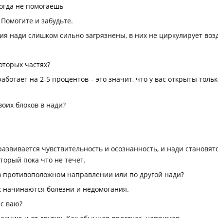
огда не помогаешь
Помогите и забудьте.
ия нади слишком сильно загрязнены, в них не циркулирует воз
оторых частях?
аботает на 2-5 процентов – это значит, что у вас открыты тол
оих блоков в нади?
азвивается чувствительность и осознанность, и нади становятс
оторый пока что не течет.
 в противоположном направлении или по другой нади?
ак начинаются болезни и недомогания.
с ваю?