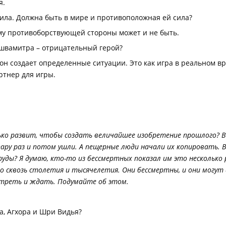
я.
сила. Должна быть в мире и противоположная ей сила?
ому противоборствующей стороны может и не быть.
ишвамитра – отрицательный герой?
он создает определенные ситуации. Это как игра в реальном в
ртнер для игры.
ько развит, чтобы создать величайшее изобретение прошлого? 
ь пару раз и потом ушли. А пещерные люди начали их копировать.
уды? Я думаю, кто-то из бессмертных показал им это несколько р
во сквозь столетия и тысячелетия. Они бессмертны, и они могу
отреть и ждать. Подумайте об этом.
га, Агхора и Шри Видья?