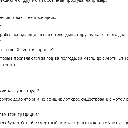
кцию и от других. Как обычная простуда, например.
есия, а ваю – ее проводник.
?
кробы, попадающие в ваше тело, дышат другим ваю – и это дает
?
ь о своей смерти заранее?
орые проявляются за год, за полгода, за месяц до смерти. Эти з
н знать.
сейчас существует?
другое дело что они не афишируют свое существование – это люд
ем этой традиции?
то обучал. Он – бессмертный, и может решить кого-то учить че