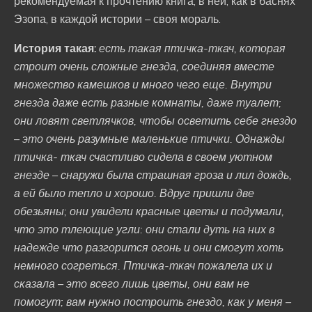
рекомендуемая к прочтению книга; в ней, как в баснях
Эзопа, в каждой истории – своя мораль.
История такая:
есть такая птичка-ткач, которая
строит очень сложные гнезда, соединяя вместе
множество камешков и много чего еще. Внутри
гнезда даже есть разные комнаты, даже туалет;
они ловят светлячков, чтобы осветить себе гнездо
– это очень разумные маленькие птички. Однажды
птичка- ткач счастливо сидела в своем уютном
гнезде – снаружи была страшная гроза и лил дождь,
а ей было тепло и хорошо. Вдруг пришли две
обезьяны; они увидели красные цветы и подумали,
что это тлеющие угли: они стали дуть на них в
надежде что разгорится огонь и они смогут хоть
немного согреться. Птичка-ткач пожалела их и
сказала – это всего лишь цветы, они вам не
помогут; вам нужно построить гнездо, как у меня –