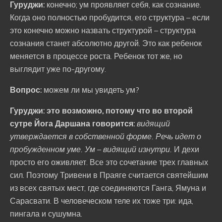
Гуруджи:
конечно; ум проявляет себя, как сознание.
Когда оно полностью пробудится, его структура – если
это конечно можно назвать структурой – структура
сознания станет абсолютно другой. Это как ребенок
меняется в процессе роста. Ребенок тот же, но
выглядит уже по-другому.
Вопрос:
можем ли мы увидеть ум?
Гуруджи:
это возможно, потому что во второй
сутре Йога Даршана говорится:
видящий
утверждается в собственной форме. Речь идет о
пробужденном уме. Ум – видящий изнутри.
И дехи
просто его оживляет. Все это сочетание трех главных
сил. Поэтому Тривени в Праяге считается святейшим
из всех святых мест, где соединяются Ганга, Ямуна и
Сарасвати. В человеческом теле их тоже три: ида,
пингала и сушумна.