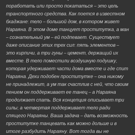
поработать или просто покататься – это цель
транспортного средства. Как поется в известном
бхаджане: тело – большой дом, в котором живет
Нараяна. В этом доме танцует проститутка, а ман
– сознательный ум – ей подпевает. Существует
даже описание этих трех сил: пять элементов –
это кирпичи, а три гуны – цемент, держащий их
вместе. В тело поместили воздушную подушку,
которая удерживает части дома вместе и где спит
Нараяна. Дехи подобен проститутке – она никому
не принадлежит, а ум так счастлив с ней, что своим
пением он поддерживает ее танец – а Нараяна
продолжает спать. Вся концепция описывает три
силы; а четвертая поддерживает тело ради
спящего Нараяны. Ваша задача – дать возможность
проститутке танцевать как можно дольше и в
итоге разбудить Нараяну. Вот тогда вы не