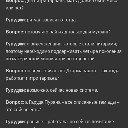
Вопрос:
для питри тарпаны мать должна быть жива
или нет?
Гуруджи:
ритуал зависит от отца.
Вопрос:
потому что рай и ад только для мужчин?
Гуруджи:
я видел женщин, которые стали питарами;
поэтому необходимо поддерживать четыре поколения
по материнской линии и три по отцовской.
Вопрос:
но ведь сейчас нет Дхармараджа – как тогда
работает питри тарпана?
Гуруджи:
возможно, сейчас новая система.
Вопрос:
а Гаруда Пурана – все описанные там ады –
это сейчас есть?
Гуруджи:
раньше – работала; но сейчас почитание