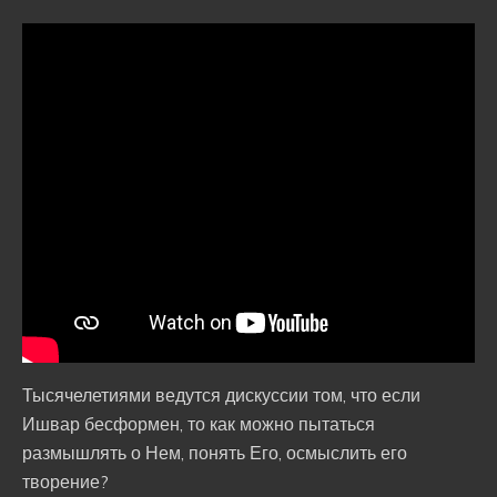
Тысячелетиями ведутся дискуссии том, что если
Ишвар бесформен, то как можно пытаться
размышлять о Нем, понять Его, осмыслить его
творение?