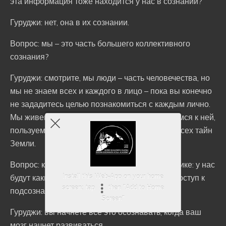
эта информация тоже находится у нас в сознании?
Гуруджи: нет, она в их сознании.
Вопрос: мы – это часть большего коллективного
сознания?
Гуруджи: смотрите, мы люди – часть человечества, но
мы не знаем всех и каждого в лицо – пока вы конечно
не зададитесь целью познакомиться с каждым лично.
Мы живем на Земле, ходим по ней, прикасаемся к ней,
пользуемся ее ресурсами – но мы не знаем всех тайн
Земли.
Вопрос: как мы получим эту мудрость в практике: у нас
Install this Web-App on your home
будут какие-то инсайты или у нас появится доступ к
screen: tap
then "Add to Home
подсознанию?
Screen"
Гуруджи: вы начнете все это осознавать, когда ваш
мозг начнет развиваться.