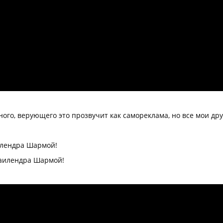
го, верующего это прозвучит как самореклама, но все мои дру
илендра Шармой!
Шаилендра Шармой!