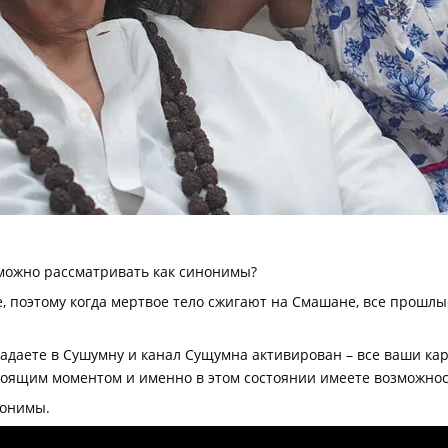
можно рассматривать как синонимы?
е, поэтому когда мертвое тело сжигают на Смашане, все прошл
падаете в Сушумну и канал Сущумна активирован – все ваши ка
тоящим моментом и именно в этом состоянии имеете возможнос
нонимы.