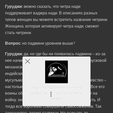
Гуруджи:
можно сказать, что читра нади
поддерживает ваджра нади. В описаниях разных
типов женщин вы можете встретить название читрини.
Женщина, которая активирует читра нади, сможет
стать читрини.
Вопрос:
но падмини уровнем выше?
Гуруджи:
да, но где бы ни появилась падмини – из-за
нее начинается серьезная война. Они – как спусковой
механизм. Последней падмини была одна из
индийских королев, и когда ее увидел один
мусульманский правитель, он напал на королевство –
настолько его впечатлила красота королевы. Все его
Install this Web-App on your home
воины объявили джихад – если их царь ведет на
screen: tap
then "Add to Home
войну, они обязаны или победить или погибнуть. И
Screen"
тогда все королевы совершили самосожжение. Так
закончилось время падмини. Но если где-то