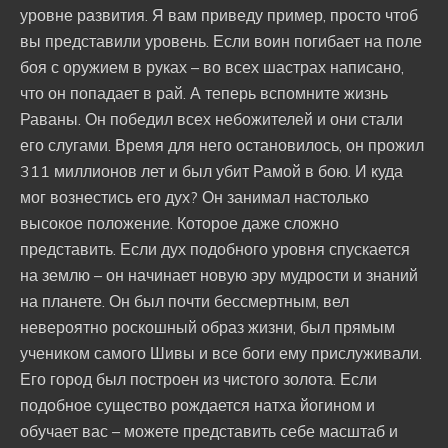
уровне развития. Я вам приведу пример, просто чтоб
вы представили уровень. Если воин погибает на поле
боя с оружием в руках – во всех шастрах написано,
что он попадает в рай. А теперь вспомните жизнь
Раваны. Он победил всех небожителей и они стали
его слугами. Время для него остановилось, он прожил
311 миллионов лет и был убит Рамой в бою. И куда
мог вознестись его дух? Он занимал настолько
высокое положение. Которое даже сложно
представить. Если дух подобного уровня спускается
на землю – он начинает новую эру мудрости и знаний
на планете. Он был почти бессмертным, вел
невероятно роскошный образ жизни, был прямым
учеником самого Шивы и все боги ему прислуживали.
Его город был построен из чистого золота. Если
подобное существо рождается натха йогином и
обучает вас – можете представить себе масштаб и