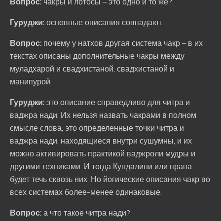
Вопрос:
чакры и лотосы – это одно и то же?
Гуруджи:
основные описания совпадают.
Вопрос:
почему у натхов другая система чакр – в их
текстах описаны дополнительные чакры между
муладхарой и свадхистаной, свадхистаной и
манипурой
Гуруджи:
это описание справедливо для читра и
ваджра нади. Их нельзя назвать чакрами в полном
смысле слова; это определенные точки читра и
ваджра нади, находящиеся внутри сушумны, и их
можно активировать практикой ваджроли мудры и
другими техниками. И тогда Кундалини или прана
будет течь сквозь них. Но йогические описания чакр во
всех системах более-менее одинаковые.
Вопрос:
а что такое читра нади?